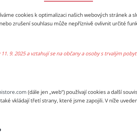
íváme cookies k optimalizaci našich webových stránek a sl
ebo zrušení souhlasu může nepříznivě ovlivnit určité fun
y 11. 9. 2025 a vztahují se na občany a osoby s trvalým p
histore.com
(dále jen „web“) používají cookies a další souv
také vkládají třetí strany, které jsme zapojili. V níže u
?