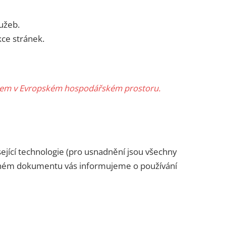
užeb.
kce stránek.
obytem v Evropském hospodářském prostoru.
isející technologie (pro usnadnění jsou všechny
vedeném dokumentu vás informujeme o používání