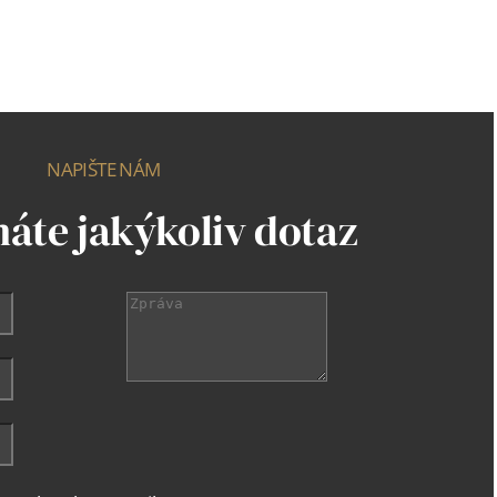
NAPIŠTE NÁM
áte jakýkoliv dotaz