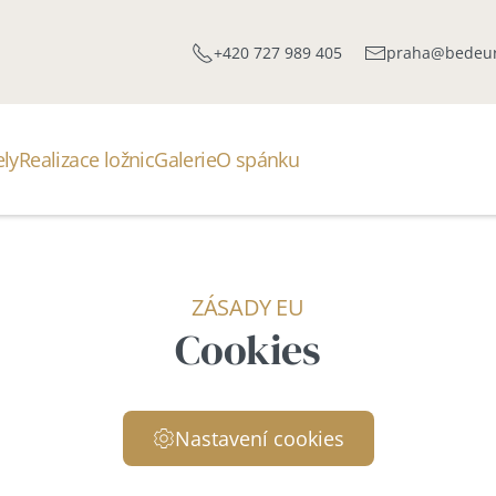
+420 727 989 405
praha@bedeur
ely
Realizace ložnic
Galerie
O spánku
ZÁSADY EU
Cookies
Nastavení cookies